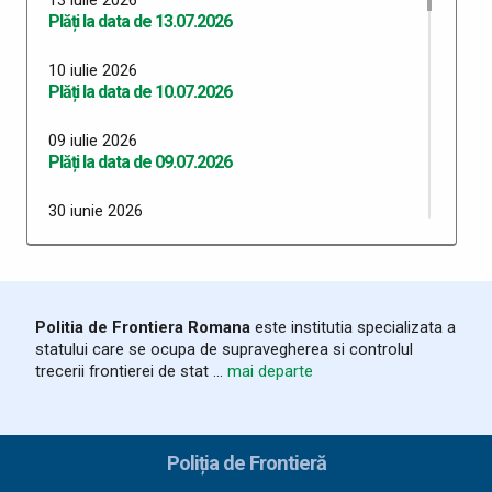
Plăți la data de 13.07.2026
10 iulie 2026
Plăți la data de 10.07.2026
09 iulie 2026
Plăți la data de 09.07.2026
30 iunie 2026
Plăți 30.06.2026
29 iunie 2026
Plăți 29.06.2026
Politia de Frontiera Romana
este institutia specializata a
statului care se ocupa de supravegherea si controlul
26 iunie 2026
trecerii frontierei de stat ...
mai departe
Plăți 26.06.2026
24 iunie 2026
Plăți 24.06.2026
Poliția de Frontieră
23 iunie 2026