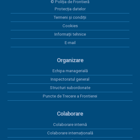
© Poliția de Frontieră
Plăți 23.06.2026
Protecția datelor
Termeni și condiții
12 iunie 2026
Plăți 12.06.2026
Cookies
Informații tehnice
11 iunie 2026
E-mail
Plăți 11.06.2026
Organizare
Echipa managerială
Inspectoratul general
Structuri subordonate
Puncte de Trecere a Frontierei
Colaborare
Colaborare internă
Colaborare internațională