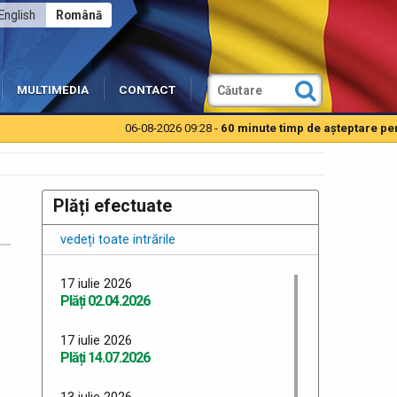
English
Română
MULTIMEDIA
CONTACT
06-08-2026 09:28 -
60 minute timp de aşteptare pentru a
Plăți efectuate
vedeți toate intrările
17 iulie 2026
Plăți 02.04.2026
17 iulie 2026
Plăți 14.07.2026
13 iulie 2026