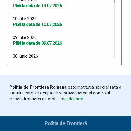
Plăți la data de 13.07.2026
10 iulie 2026
Plăți la data de 10.07.2026
09 iulie 2026
Plăți la data de 09.07.2026
30 iunie 2026
Plăți 30.06.2026
29 iunie 2026
Plăți 29.06.2026
Politia de Frontiera Romana
este institutia specializata a
statului care se ocupa de supravegherea si controlul
26 iunie 2026
trecerii frontierei de stat ...
mai departe
Plăți 26.06.2026
24 iunie 2026
Plăți 24.06.2026
Poliția de Frontieră
23 iunie 2026