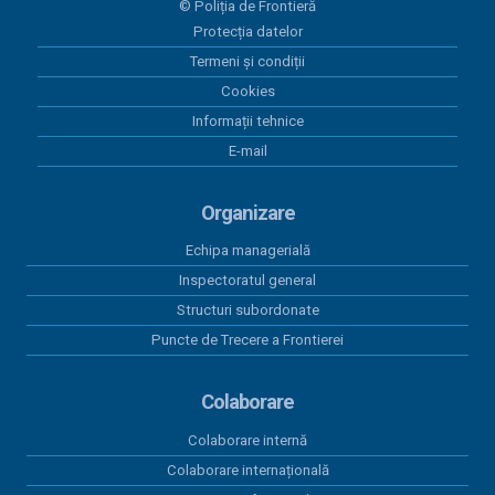
© Poliția de Frontieră
Plăți 23.06.2026
Protecția datelor
Termeni și condiții
12 iunie 2026
Plăți 12.06.2026
Cookies
Informații tehnice
11 iunie 2026
E-mail
Plăți 11.06.2026
Organizare
Echipa managerială
Inspectoratul general
Structuri subordonate
Puncte de Trecere a Frontierei
Colaborare
Colaborare internă
Colaborare internațională