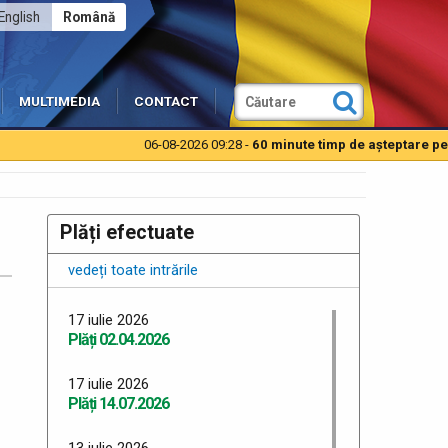
English
Română
MULTIMEDIA
CONTACT
06-08-2026 09:28 -
60 minute timp de aşteptare pentru 
Plăți efectuate
vedeți toate intrările
17 iulie 2026
Plăți 02.04.2026
17 iulie 2026
Plăți 14.07.2026
13 iulie 2026