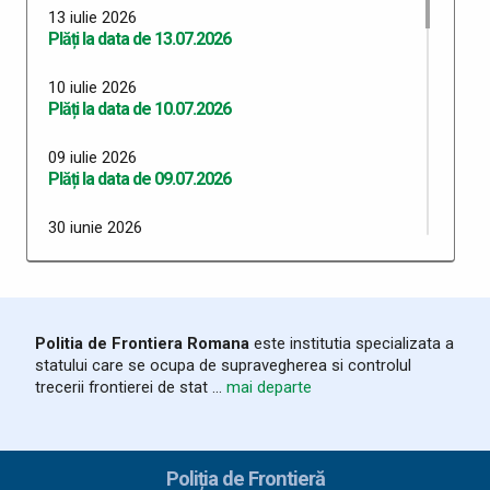
13 iulie 2026
Plăți la data de 13.07.2026
10 iulie 2026
Plăți la data de 10.07.2026
09 iulie 2026
Plăți la data de 09.07.2026
30 iunie 2026
Plăți 30.06.2026
29 iunie 2026
Plăți 29.06.2026
Politia de Frontiera Romana
este institutia specializata a
statului care se ocupa de supravegherea si controlul
26 iunie 2026
trecerii frontierei de stat ...
mai departe
Plăți 26.06.2026
24 iunie 2026
Plăți 24.06.2026
Poliția de Frontieră