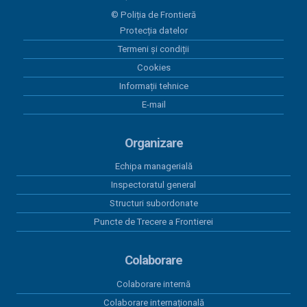
23 iunie 2026
© Poliția de Frontieră
Plăți 23.06.2026
Protecția datelor
Termeni și condiții
12 iunie 2026
Plăți 12.06.2026
Cookies
Informații tehnice
11 iunie 2026
E-mail
Plăți 11.06.2026
Organizare
Echipa managerială
Inspectoratul general
Structuri subordonate
Puncte de Trecere a Frontierei
Colaborare
Colaborare internă
Colaborare internațională