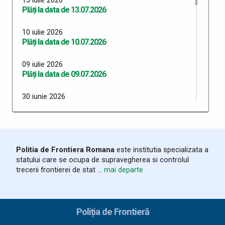
Plăți la data de 13.07.2026
10 iulie 2026
Plăți la data de 10.07.2026
09 iulie 2026
Plăți la data de 09.07.2026
30 iunie 2026
Plăți 30.06.2026
29 iunie 2026
Plăți 29.06.2026
Politia de Frontiera Romana
este institutia specializata a
statului care se ocupa de supravegherea si controlul
26 iunie 2026
trecerii frontierei de stat ...
mai departe
Plăți 26.06.2026
24 iunie 2026
Plăți 24.06.2026
Poliția de Frontieră
23 iunie 2026