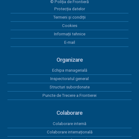
© Poliția de Frontieră
Plăți 23.06.2026
Protecția datelor
Termeni și condiții
12 iunie 2026
Plăți 12.06.2026
Cookies
Informații tehnice
11 iunie 2026
E-mail
Plăți 11.06.2026
Organizare
Echipa managerială
Inspectoratul general
Structuri subordonate
Puncte de Trecere a Frontierei
Colaborare
Colaborare internă
Colaborare internațională