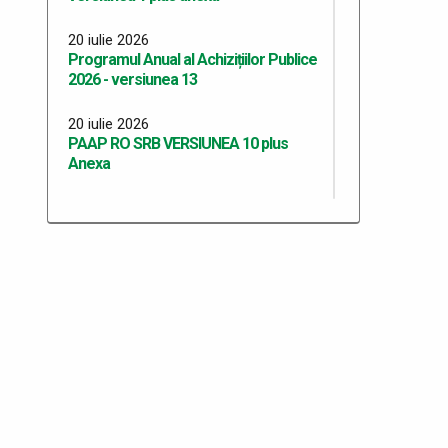
20 iulie 2026
Programul Anual al Achizițiilor Publice
2026 - versiunea 13
20 iulie 2026
PAAP RO SRB VERSIUNEA 10 plus
Anexa
17 iulie 2026
Plăți 02.04.2026
17 iulie 2026
Plăți 14.07.2026
13 iulie 2026
Plăți la data de 13.07.2026
10 iulie 2026
Plăți la data de 10.07.2026