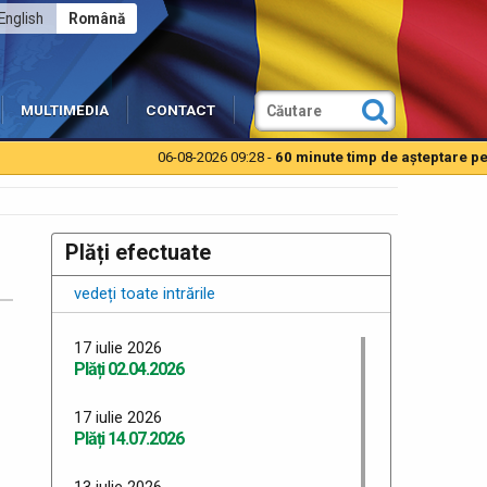
English
Română
MULTIMEDIA
CONTACT
06-08-2026 09:28 -
60 minute timp de aşteptare pentru 
Plăți efectuate
vedeți toate intrările
17 iulie 2026
Plăți 02.04.2026
17 iulie 2026
Plăți 14.07.2026
13 iulie 2026