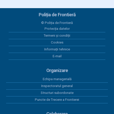
Plăți la data de 10.07.2026
Poliția de Frontieră
09 iulie 2026
Plăți la data de 09.07.2026
© Poliția de Frontieră
Protecția datelor
30 iunie 2026
Termeni și condiții
Execuția bugetară la data de 30.06.2026
Cookies
30 iunie 2026
Informații tehnice
Plăți 30.06.2026
E-mail
30 iunie 2026
Programul Anual al Achizițiilor Publice 2026 -
Organizare
versiunea 12
Echipa managerială
Inspectoratul general
Structuri subordonate
Puncte de Trecere a Frontierei
Colaborare