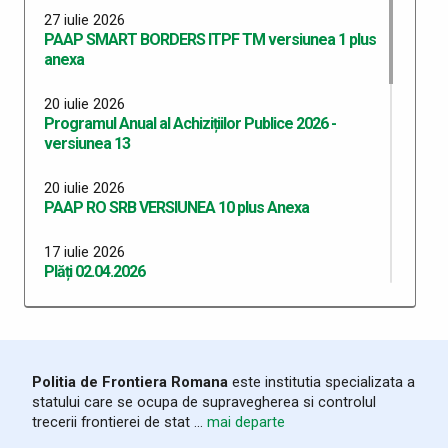
27 iulie 2026
PAAP SMART BORDERS ITPF TM versiunea 1 plus
anexa
20 iulie 2026
Programul Anual al Achizițiilor Publice 2026 -
versiunea 13
20 iulie 2026
PAAP RO SRB VERSIUNEA 10 plus Anexa
17 iulie 2026
Plăți 02.04.2026
17 iulie 2026
Plăți 14.07.2026
13 iulie 2026
Politia de Frontiera Romana
este institutia specializata a
Plăți la data de 13.07.2026
statului care se ocupa de supravegherea si controlul
trecerii frontierei de stat ...
mai departe
10 iulie 2026