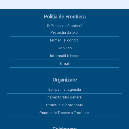
24 iunie 2026
Plăți 24.06.2026
Poliția de Frontieră
23 iunie 2026
© Poliția de Frontieră
Plăți 23.06.2026
Protecția datelor
Termeni și condiții
12 iunie 2026
Plăți 12.06.2026
Cookies
Informații tehnice
11 iunie 2026
E-mail
Plăți 11.06.2026
Organizare
Echipa managerială
Inspectoratul general
Structuri subordonate
Puncte de Trecere a Frontierei
Colaborare