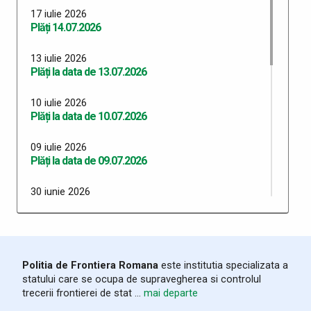
17 iulie 2026
Plăți 14.07.2026
13 iulie 2026
Plăți la data de 13.07.2026
10 iulie 2026
Plăți la data de 10.07.2026
09 iulie 2026
Plăți la data de 09.07.2026
30 iunie 2026
Plăți 30.06.2026
29 iunie 2026
Plăți 29.06.2026
Politia de Frontiera Romana
este institutia specializata a
statului care se ocupa de supravegherea si controlul
26 iunie 2026
trecerii frontierei de stat ...
mai departe
Plăți 26.06.2026