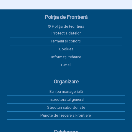
24 iunie 2026
Plăți 24.06.2026
Poliția de Frontieră
23 iunie 2026
© Poliția de Frontieră
Plăți 23.06.2026
Protecția datelor
Termeni și condiții
12 iunie 2026
Plăți 12.06.2026
Cookies
Informații tehnice
11 iunie 2026
E-mail
Plăți 11.06.2026
Organizare
Echipa managerială
Inspectoratul general
Structuri subordonate
Puncte de Trecere a Frontierei
Colaborare