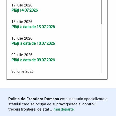
17 iulie 2026
Plăți 14.07.2026
13 iulie 2026
Plăți la data de 13.07.2026
10 iulie 2026
Plăți la data de 10.07.2026
09 iulie 2026
Plăți la data de 09.07.2026
30 iunie 2026
Plăți 30.06.2026
29 iunie 2026
Plăți 29.06.2026
Politia de Frontiera Romana
este institutia specializata a
statului care se ocupa de supravegherea si controlul
26 iunie 2026
trecerii frontierei de stat ...
mai departe
Plăți 26.06.2026