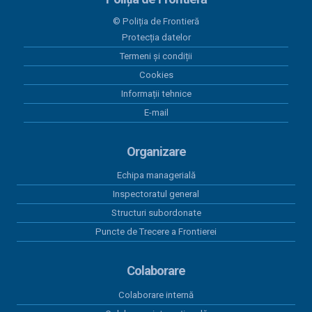
23 iunie 2026
© Poliția de Frontieră
Plăți 23.06.2026
Protecția datelor
Termeni și condiții
17 iunie 2026
Lista cu venituri salariale - mai 2026
Cookies
Informații tehnice
12 iunie 2026
E-mail
Plăți 12.06.2026
Organizare
Echipa managerială
Inspectoratul general
Structuri subordonate
Puncte de Trecere a Frontierei
Colaborare
Colaborare internă