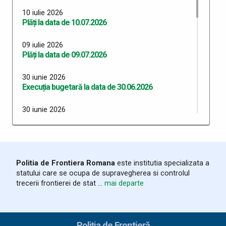
10 iulie 2026
Plăți la data de 10.07.2026
09 iulie 2026
Plăți la data de 09.07.2026
30 iunie 2026
Execuția bugetară la data de 30.06.2026
30 iunie 2026
Plăți 30.06.2026
29 iunie 2026
Plăți 29.06.2026
Politia de Frontiera Romana
este institutia specializata a
statului care se ocupa de supravegherea si controlul
26 iunie 2026
trecerii frontierei de stat ...
mai departe
Plăți 26.06.2026
24 iunie 2026
Plăți 24.06.2026
Poliția de Frontieră