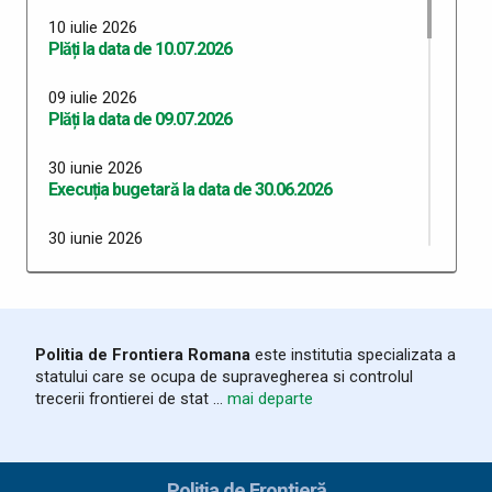
10 iulie 2026
Plăți la data de 10.07.2026
09 iulie 2026
Plăți la data de 09.07.2026
30 iunie 2026
Execuția bugetară la data de 30.06.2026
30 iunie 2026
Plăți 30.06.2026
29 iunie 2026
Plăți 29.06.2026
Politia de Frontiera Romana
este institutia specializata a
statului care se ocupa de supravegherea si controlul
26 iunie 2026
trecerii frontierei de stat ...
mai departe
Plăți 26.06.2026
24 iunie 2026
Plăți 24.06.2026
Poliția de Frontieră