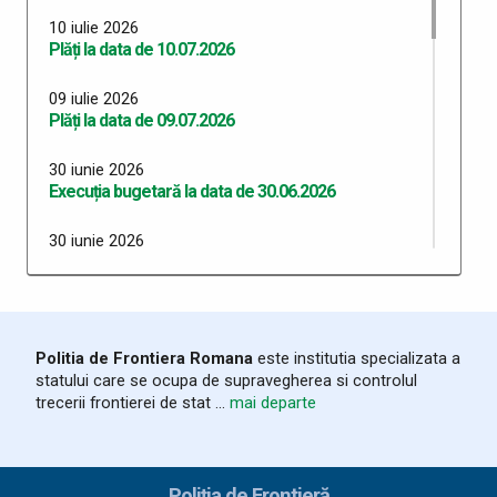
10 iulie 2026
Plăți la data de 10.07.2026
09 iulie 2026
Plăți la data de 09.07.2026
30 iunie 2026
Execuția bugetară la data de 30.06.2026
30 iunie 2026
Plăți 30.06.2026
29 iunie 2026
Plăți 29.06.2026
Politia de Frontiera Romana
este institutia specializata a
statului care se ocupa de supravegherea si controlul
26 iunie 2026
trecerii frontierei de stat ...
mai departe
Plăți 26.06.2026
24 iunie 2026
Plăți 24.06.2026
Poliția de Frontieră