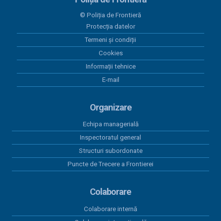
23 iunie 2026
© Poliția de Frontieră
Plăți 23.06.2026
Protecția datelor
Termeni și condiții
17 iunie 2026
Lista cu venituri salariale - mai 2026
Cookies
Informații tehnice
12 iunie 2026
E-mail
Plăți 12.06.2026
Organizare
Echipa managerială
Inspectoratul general
Structuri subordonate
Puncte de Trecere a Frontierei
Colaborare
Colaborare internă