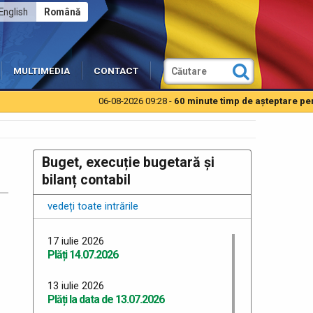
English
Română
MULTIMEDIA
CONTACT
06-08-2026 09:28 -
60 minute timp de aşteptare pentru a
Buget, execuție bugetară și
bilanț contabil
vedeți toate intrările
17 iulie 2026
Plăți 14.07.2026
13 iulie 2026
Plăți la data de 13.07.2026