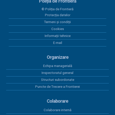
20 iulie 2026
Poliția de Frontieră
PAAP RO SRB VERSIUNEA 10 plus Anexa
© Poliția de Frontieră
Protecția datelor
30 iunie 2026
Programul Anual al Achizițiilor Publice 2026 -
Termeni și condiții
versiunea 12
Cookies
Informații tehnice
30 iunie 2026
E-mail
Act adițional 8 amenajare mal Dunare Moldova-
Nouă 2023
Organizare
19 iunie 2026
Contract subsecvent 3 servicii asigurări auto RCA
Echipa managerială
2026
Inspectoratul general
Structuri subordonate
18 iunie 2026
Contract subsecvent 2 servicii asigurări auto RCA
Puncte de Trecere a Frontierei
2026
Colaborare
Colaborare internă