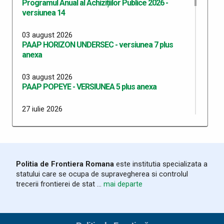
Programul Anual al Achizițiilor Publice 2026 -
versiunea 14
03 august 2026
PAAP HORIZON UNDERSEC - versiunea 7 plus
anexa
03 august 2026
PAAP POPEYE - VERSIUNEA 5 plus anexa
27 iulie 2026
PAAP SMART BORDERS versiunea 1 plus anexa
27 iulie 2026
PAAP SMART BORDERS ITPF TM versiunea 1 plus
anexa
Politia de Frontiera Romana
este institutia specializata a
statului care se ocupa de supravegherea si controlul
20 iulie 2026
trecerii frontierei de stat ...
mai departe
Programul Anual al Achizițiilor Publice 2026 -
versiunea 13