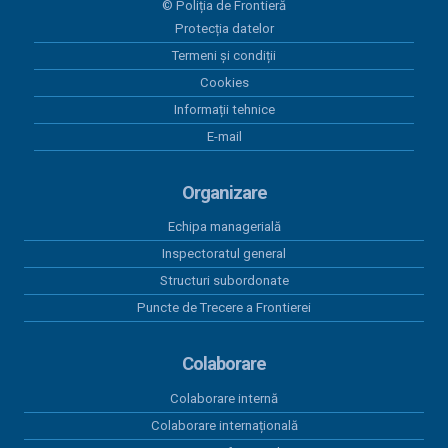
© Poliția de Frontieră
Protecția datelor
30 iunie 2026
Programul Anual al Achizițiilor Publice 2026 -
Termeni și condiții
versiunea 12
Cookies
Informații tehnice
30 iunie 2026
E-mail
Act adițional 8 amenajare mal Dunare Moldova-
Nouă 2023
Organizare
19 iunie 2026
Contract subsecvent 3 servicii asigurări auto RCA
Echipa managerială
2026
Inspectoratul general
Structuri subordonate
18 iunie 2026
Contract subsecvent 2 servicii asigurări auto RCA
Puncte de Trecere a Frontierei
2026
Colaborare
Colaborare internă
Colaborare internațională