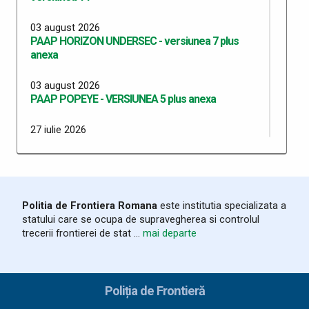
03 august 2026
PAAP HORIZON UNDERSEC - versiunea 7 plus
anexa
03 august 2026
PAAP POPEYE - VERSIUNEA 5 plus anexa
27 iulie 2026
PAAP SMART BORDERS versiunea 1 plus anexa
27 iulie 2026
PAAP SMART BORDERS ITPF TM versiunea 1 plus
anexa
Politia de Frontiera Romana
este institutia specializata a
statului care se ocupa de supravegherea si controlul
20 iulie 2026
trecerii frontierei de stat ...
mai departe
Programul Anual al Achizițiilor Publice 2026 -
versiunea 13
20 iulie 2026
Poliția de Frontieră
PAAP RO SRB VERSIUNEA 10 plus Anexa