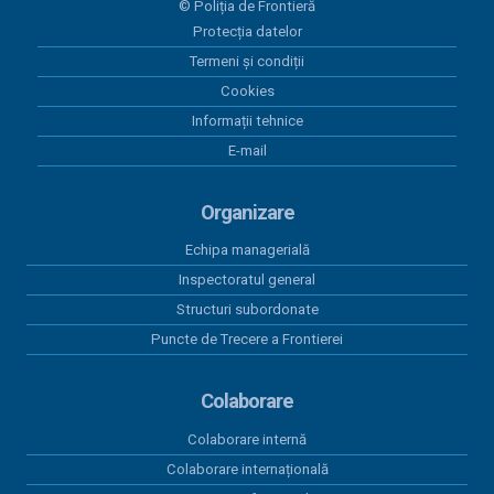
© Poliția de Frontieră
Protecția datelor
30 iunie 2026
Act adițional 8 amenajare mal Dunare Moldova-
Termeni și condiții
Nouă 2023
Cookies
Informații tehnice
19 iunie 2026
E-mail
Contract subsecvent 3 servicii asigurări auto RCA
2026
Organizare
18 iunie 2026
Contract subsecvent 2 servicii asigurări auto RCA
Echipa managerială
2026
Inspectoratul general
Structuri subordonate
16 iunie 2026
PAAP RO SRB ITPF TM VERSIUNEA 13 plus anexa
Puncte de Trecere a Frontierei
Colaborare
Colaborare internă
Colaborare internațională