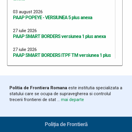
03 august 2026
PAAP POPEYE - VERSIUNEA 5 plus anexa
27 iulie 2026
PAAP SMART BORDERS versiunea 1 plus anexa
27 iulie 2026
PAAP SMART BORDERS ITPF TM versiunea 1 plus
anexa
20 iulie 2026
Programul Anual al Achizițiilor Publice 2026 -
versiunea 13
Politia de Frontiera Romana
este institutia specializata a
statului care se ocupa de supravegherea si controlul
20 iulie 2026
trecerii frontierei de stat ...
mai departe
PAAP RO SRB VERSIUNEA 10 plus Anexa
30 iunie 2026
Programul Anual al Achizițiilor Publice 2026 -
Poliția de Frontieră
versiunea 12