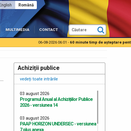
English
Română
MULTIMEDIA
CONTACT
06-08-2026 06:01 -
60 minute timp de aşteptare pentru au
Achiziții publice
vedeți toate intrările
03 august 2026
Programul Anual al Achizițiilor Publice
2026 - versiunea 14
03 august 2026
PAAP HORIZON UNDERSEC - versiunea
7 plus anexa