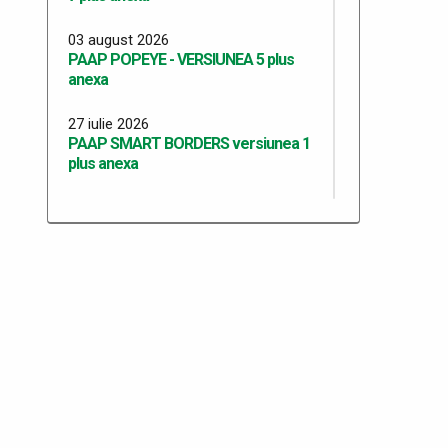
03 august 2026
PAAP POPEYE - VERSIUNEA 5 plus
anexa
27 iulie 2026
PAAP SMART BORDERS versiunea 1
plus anexa
27 iulie 2026
PAAP SMART BORDERS ITPF TM
versiunea 1 plus anexa
20 iulie 2026
Programul Anual al Achizițiilor Publice
2026 - versiunea 13
20 iulie 2026
PAAP RO SRB VERSIUNEA 10 plus
Anexa