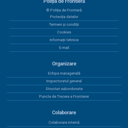
20 iulie 2026
Poliția de Frontieră
PAAP RO SRB VERSIUNEA 10 plus Anexa
© Poliția de Frontieră
Protecția datelor
30 iunie 2026
Programul Anual al Achizițiilor Publice 2026 -
Termeni și condiții
versiunea 12
Cookies
Informații tehnice
30 iunie 2026
E-mail
Act adițional 8 amenajare mal Dunare Moldova-
Nouă 2023
Organizare
19 iunie 2026
Contract subsecvent 3 servicii asigurări auto RCA
Echipa managerială
2026
Inspectoratul general
Structuri subordonate
18 iunie 2026
Contract subsecvent 2 servicii asigurări auto RCA
Puncte de Trecere a Frontierei
2026
Colaborare
Colaborare internă