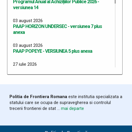
Programul Anual al Achizițiilor Publice 2026 -
versiunea 14
03 august 2026
PAAP HORIZON UNDERSEC - versiunea 7 plus
anexa
03 august 2026
PAAP POPEYE - VERSIUNEA 5 plus anexa
27 iulie 2026
PAAP SMART BORDERS versiunea 1 plus anexa
27 iulie 2026
PAAP SMART BORDERS ITPF TM versiunea 1 plus
anexa
Politia de Frontiera Romana
este institutia specializata a
statului care se ocupa de supravegherea si controlul
20 iulie 2026
trecerii frontierei de stat ...
mai departe
Programul Anual al Achizițiilor Publice 2026 -
versiunea 13