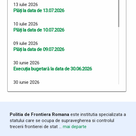
13 iulie 2026
Plăți la data de 13.07.2026
10 iulie 2026
Plăți la data de 10.07.2026
09 iulie 2026
Plăți la data de 09.07.2026
30 iunie 2026
Execuția bugetară la data de 30.06.2026
30 iunie 2026
Plăți 30.06.2026
29 iunie 2026
Plăți 29.06.2026
Politia de Frontiera Romana
este institutia specializata a
statului care se ocupa de supravegherea si controlul
26 iunie 2026
trecerii frontierei de stat ...
mai departe
Plăți 26.06.2026