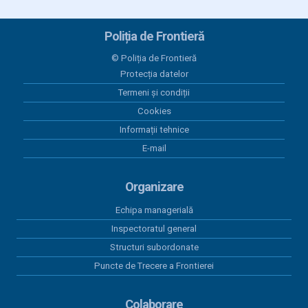
24 iunie 2026
Plăți 24.06.2026
Poliția de Frontieră
23 iunie 2026
© Poliția de Frontieră
Plăți 23.06.2026
Protecția datelor
Termeni și condiții
17 iunie 2026
Lista cu venituri salariale - mai 2026
Cookies
Informații tehnice
12 iunie 2026
E-mail
Plăți 12.06.2026
Organizare
Echipa managerială
Inspectoratul general
Structuri subordonate
Puncte de Trecere a Frontierei
Colaborare