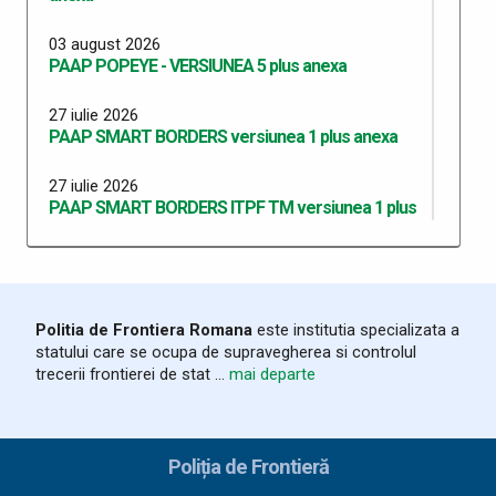
03 august 2026
PAAP POPEYE - VERSIUNEA 5 plus anexa
27 iulie 2026
PAAP SMART BORDERS versiunea 1 plus anexa
27 iulie 2026
PAAP SMART BORDERS ITPF TM versiunea 1 plus
anexa
20 iulie 2026
Programul Anual al Achizițiilor Publice 2026 -
versiunea 13
Politia de Frontiera Romana
este institutia specializata a
statului care se ocupa de supravegherea si controlul
20 iulie 2026
trecerii frontierei de stat ...
mai departe
PAAP RO SRB VERSIUNEA 10 plus Anexa
30 iunie 2026
Programul Anual al Achizițiilor Publice 2026 -
Poliția de Frontieră
versiunea 12