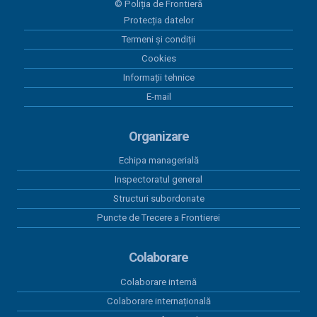
© Poliția de Frontieră
Protecția datelor
30 iunie 2026
Act adițional 8 amenajare mal Dunare Moldova-
Termeni și condiții
Nouă 2023
Cookies
Informații tehnice
19 iunie 2026
E-mail
Contract subsecvent 3 servicii asigurări auto RCA
2026
Organizare
18 iunie 2026
Contract subsecvent 2 servicii asigurări auto RCA
Echipa managerială
2026
Inspectoratul general
Structuri subordonate
16 iunie 2026
PAAP RO SRB ITPF TM VERSIUNEA 13 plus anexa
Puncte de Trecere a Frontierei
Colaborare
Colaborare internă
Colaborare internațională