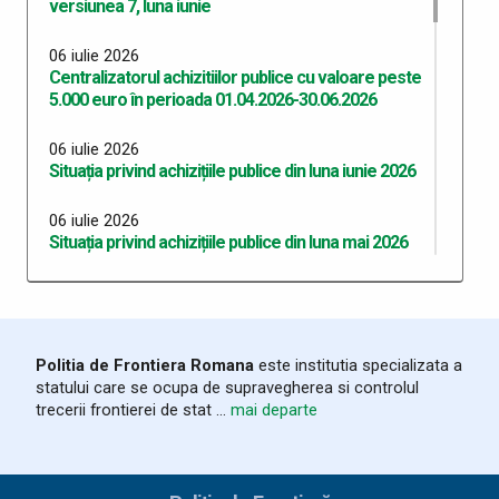
versiunea 7, luna iunie
06 iulie 2026
Centralizatorul achizitiilor publice cu valoare peste
5.000 euro în perioada 01.04.2026-30.06.2026
06 iulie 2026
Situația privind achizițiile publice din luna iunie 2026
06 iulie 2026
Situația privind achizițiile publice din luna mai 2026
06 iulie 2026
Situația privind achizițiile publice din luna aprilie 2026
06 iulie 2026
Politia de Frontiera Romana
este institutia specializata a
Situația privind achizițiile publice din luna martie
statului care se ocupa de supravegherea si controlul
2026
trecerii frontierei de stat ...
mai departe
03 iunie 2026
Program Anual Achiziții Publice 2026 - versiunea 06