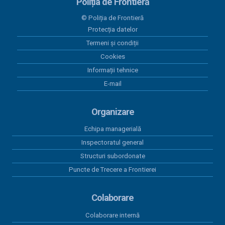
Poliția de Frontieră
28 mai 2026
© Poliția de Frontieră
Programul Anual al Achizițiilor Publice 2026 -
Protecția datelor
versiunea 05
Termeni și condiții
18 mai 2026
Cookies
Centralizatorul achizițiilor publice finalizate prin
Informații tehnice
încheieri de contracte cu valoare peste 5.000 euro
E-mail
în perioada 01.01.2026-31.03.2026
15 aprilie 2026
Organizare
Program anual achiziții publice 2026 - versiunea 01
Echipa managerială
15 aprilie 2026
Inspectoratul general
Program anual achiziții publice 2026 - versiunea 04
Structuri subordonate
Puncte de Trecere a Frontierei
Colaborare
Colaborare internă