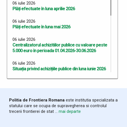
versiunea 05
06 iulie 2026
Plăți efectuate în luna aprilie 2026
18 mai 2026
Centralizatorul achizițiilor publice finalizate prin
06 iulie 2026
încheieri de contracte cu valoare peste 5.000 euro
Plăți efectuate în luna mai 2026
în perioada 01.01.2026-31.03.2026
06 iulie 2026
15 aprilie 2026
Centralizatorul achizitiilor publice cu valoare peste
Program anual achiziții publice 2026 - versiunea 01
5.000 euro în perioada 01.04.2026-30.06.2026
15 aprilie 2026
06 iulie 2026
Program anual achiziții publice 2026 - versiunea 04
Situația privind achizițiile publice din luna iunie 2026
11 martie 2026
06 iulie 2026
Situația privind achizițiile publice din luna februarie
Situația privind achizițiile publice din luna mai 2026
2026
06 iulie 2026
Politia de Frontiera Romana
este institutia specializata a
Situația privind achizițiile publice din luna aprilie 2026
statului care se ocupa de supravegherea si controlul
trecerii frontierei de stat ...
mai departe
06 iulie 2026
Situația privind achizițiile publice din luna martie