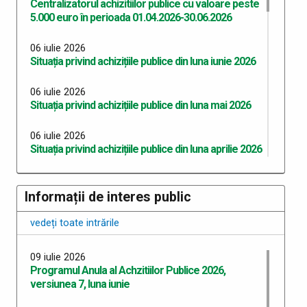
Centralizatorul achizitiilor publice cu valoare peste
5.000 euro în perioada 01.04.2026-30.06.2026
06 iulie 2026
Situația privind achizițiile publice din luna iunie 2026
06 iulie 2026
Situația privind achizițiile publice din luna mai 2026
06 iulie 2026
Situația privind achizițiile publice din luna aprilie 2026
06 iulie 2026
Situația privind achizițiile publice din luna martie
Informații de interes public
2026
vedeți toate intrările
03 iunie 2026
Program Anual Achiziții Publice 2026 - versiunea 06
09 iulie 2026
Programul Anula al Achzitiilor Publice 2026,
28 mai 2026
versiunea 7, luna iunie
Programul Anual al Achizițiilor Publice 2026 -