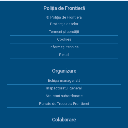
2026
Poliția de Frontieră
05 iunie 2026
© Poliția de Frontieră
Bilanțul contabil încheiat la data de 31.12.2025
Protecția datelor
Termeni și condiții
05 iunie 2026
Plăți efectuate în luna MARTIE 2026
Cookies
Informații tehnice
05 iunie 2026
E-mail
Plăți efectuate în luna FEBRUARIE 2026
03 iunie 2026
Organizare
Program Anual Achiziții Publice 2026 - versiunea 06
Echipa managerială
Inspectoratul general
Structuri subordonate
Puncte de Trecere a Frontierei
Colaborare