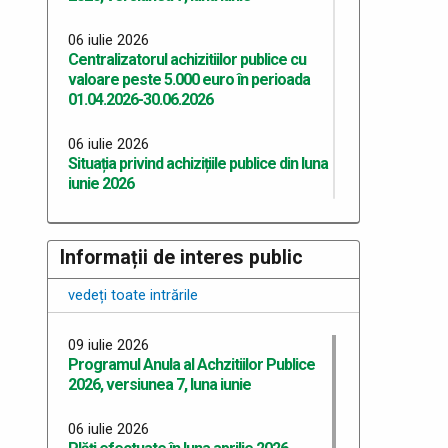
06 iulie 2026
Centralizatorul achizitiilor publice cu
valoare peste 5.000 euro în perioada
01.04.2026-30.06.2026
06 iulie 2026
Situația privind achizițiile publice din luna
iunie 2026
06 iulie 2026
Situația privind achizițiile publice din luna
Informații de interes public
mai 2026
vedeți toate intrările
06 iulie 2026
Situația privind achizițiile publice din luna
09 iulie 2026
aprilie 2026
Programul Anula al Achzitiilor Publice
2026, versiunea 7, luna iunie
06 iulie 2026
Situația privind achizițiile publice din luna
06 iulie 2026
martie 2026