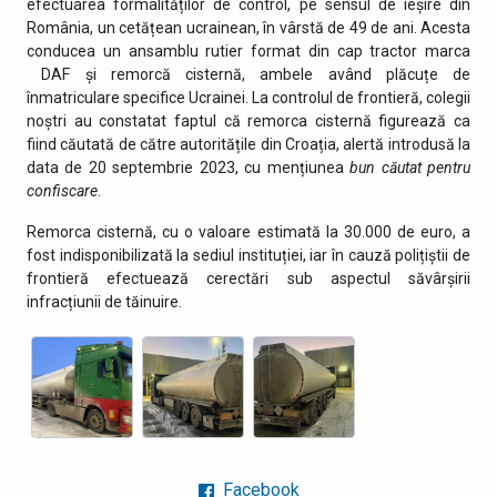
efectuarea formalităților de control, pe sensul de ieșire din
România, un cetățean ucrainean, în vârstă de 49 de ani. Acesta
conducea un ansamblu rutier format din cap tractor marca
DAF și remorcă cisternă, ambele având plăcuțe de
înmatriculare specifice Ucrainei. La controlul de frontieră, colegii
noștri au constatat faptul că remorca cisternă figurează ca
fiind căutată de către autoritățile din Croația, alertă introdusă la
data de 20 septembrie 2023, cu mențiunea
bun căutat pentru
confiscare
.
Remorca cisternă, cu o valoare estimată la 30.000 de euro, a
fost indisponibilizată la sediul instituției, iar în cauză polițiștii de
frontieră efectuează cerectări sub aspectul săvârșirii
infracțiunii de tăinuire.
Facebook