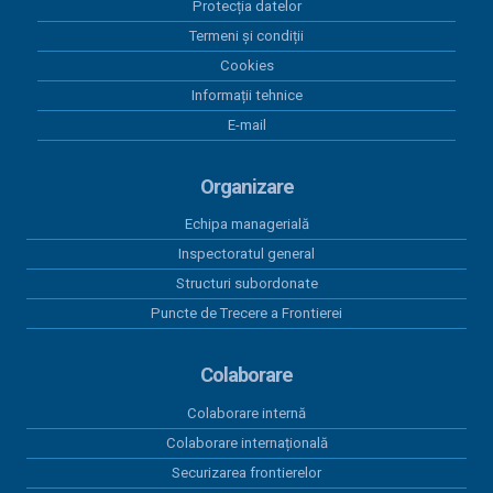
Protecția datelor
versiunea 05
Termeni și condiții
18 mai 2026
Cookies
Centralizatorul achizițiilor publice finalizate prin
Informații tehnice
încheieri de contracte cu valoare peste 5.000 euro
E-mail
în perioada 01.01.2026-31.03.2026
15 aprilie 2026
Organizare
Program anual achiziții publice 2026 - versiunea 01
Echipa managerială
15 aprilie 2026
Inspectoratul general
Program anual achiziții publice 2026 - versiunea 04
Structuri subordonate
Puncte de Trecere a Frontierei
Colaborare
Colaborare internă
Colaborare internațională
Securizarea frontierelor