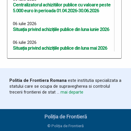
Centralizatorul achizitiilor publice cu valoare peste
5.000 euro în perioada 01.04.2026-30.06.2026
06 iulie 2026
Situația privind achizițiile publice din luna iunie 2026
06 iulie 2026
Situația privind achizițiile publice din luna mai 2026
06 iulie 2026
Situația privind achizițiile publice din luna aprilie 2026
06 iulie 2026
Politia de Frontiera Romana
este institutia specializata a
Situația privind achizițiile publice din luna martie
statului care se ocupa de supravegherea si controlul
2026
trecerii frontierei de stat ...
mai departe
03 iunie 2026
Program Anual Achiziții Publice 2026 - versiunea 06
Poliția de Frontieră
28 mai 2026
© Poliția de Frontieră
Programul Anual al Achizițiilor Publice 2026 -