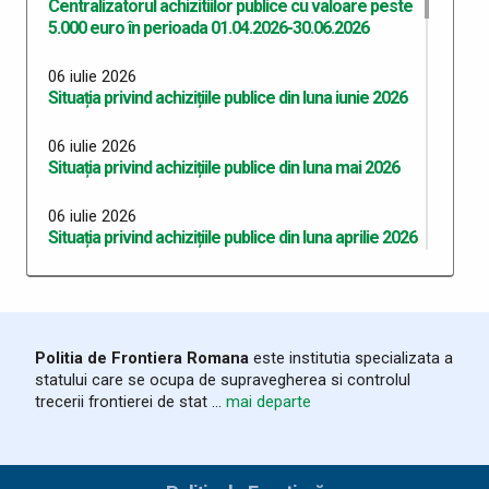
Centralizatorul achizitiilor publice cu valoare peste
5.000 euro în perioada 01.04.2026-30.06.2026
06 iulie 2026
Situația privind achizițiile publice din luna iunie 2026
06 iulie 2026
Situația privind achizițiile publice din luna mai 2026
06 iulie 2026
Situația privind achizițiile publice din luna aprilie 2026
06 iulie 2026
Situația privind achizițiile publice din luna martie
2026
Politia de Frontiera Romana
este institutia specializata a
03 iunie 2026
statului care se ocupa de supravegherea si controlul
Program Anual Achiziții Publice 2026 - versiunea 06
trecerii frontierei de stat ...
mai departe
28 mai 2026
Programul Anual al Achizițiilor Publice 2026 -