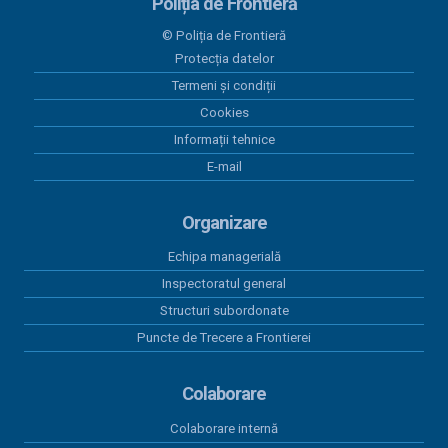
Poliția de Frontieră
28 mai 2026
© Poliția de Frontieră
Programul Anual al Achizițiilor Publice 2026 -
Protecția datelor
versiunea 05
Termeni și condiții
18 mai 2026
Cookies
Centralizatorul achizițiilor publice finalizate prin
Informații tehnice
încheieri de contracte cu valoare peste 5.000 euro
E-mail
în perioada 01.01.2026-31.03.2026
15 aprilie 2026
Organizare
Program anual achiziții publice 2026 - versiunea 01
Echipa managerială
15 aprilie 2026
Inspectoratul general
Program anual achiziții publice 2026 - versiunea 04
Structuri subordonate
Puncte de Trecere a Frontierei
Colaborare
Colaborare internă