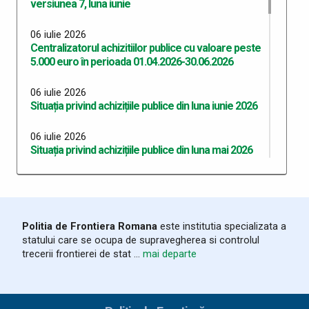
versiunea 7, luna iunie
06 iulie 2026
Centralizatorul achizitiilor publice cu valoare peste
5.000 euro în perioada 01.04.2026-30.06.2026
06 iulie 2026
Situația privind achizițiile publice din luna iunie 2026
06 iulie 2026
Situația privind achizițiile publice din luna mai 2026
06 iulie 2026
Situația privind achizițiile publice din luna aprilie 2026
06 iulie 2026
Politia de Frontiera Romana
este institutia specializata a
Situația privind achizițiile publice din luna martie
statului care se ocupa de supravegherea si controlul
2026
trecerii frontierei de stat ...
mai departe
03 iunie 2026
Program Anual Achiziții Publice 2026 - versiunea 06