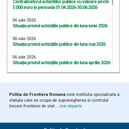
Centralizatorul achizitiilor publice cu valoare peste
5.000 euro în perioada 01.04.2026-30.06.2026
06 iulie 2026
Situația privind achizițiile publice din luna iunie 2026
06 iulie 2026
Situația privind achizițiile publice din luna mai 2026
06 iulie 2026
Situația privind achizițiile publice din luna aprilie 2026
06 iulie 2026
Situația privind achizițiile publice din luna martie
2026
Politia de Frontiera Romana
este institutia specializata a
03 iunie 2026
statului care se ocupa de supravegherea si controlul
Program Anual Achiziții Publice 2026 - versiunea 06
trecerii frontierei de stat ...
mai departe
28 mai 2026
Programul Anual al Achizițiilor Publice 2026 -