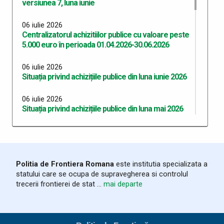
versiunea 7, luna iunie
06 iulie 2026
Centralizatorul achizitiilor publice cu valoare peste
5.000 euro în perioada 01.04.2026-30.06.2026
06 iulie 2026
Situația privind achizițiile publice din luna iunie 2026
06 iulie 2026
Situația privind achizițiile publice din luna mai 2026
06 iulie 2026
Situația privind achizițiile publice din luna aprilie 2026
06 iulie 2026
Politia de Frontiera Romana
este institutia specializata a
Situația privind achizițiile publice din luna martie
statului care se ocupa de supravegherea si controlul
2026
trecerii frontierei de stat ...
mai departe
03 iunie 2026
Program Anual Achiziții Publice 2026 - versiunea 06