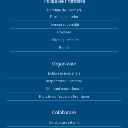
Poliția de Frontieră
28 mai 2026
© Poliția de Frontieră
Programul Anual al Achizițiilor Publice 2026 -
Protecția datelor
versiunea 05
Termeni și condiții
18 mai 2026
Cookies
Centralizatorul achizițiilor publice finalizate prin
Informații tehnice
încheieri de contracte cu valoare peste 5.000 euro
E-mail
în perioada 01.01.2026-31.03.2026
15 aprilie 2026
Organizare
Program anual achiziții publice 2026 - versiunea 01
Echipa managerială
15 aprilie 2026
Inspectoratul general
Program anual achiziții publice 2026 - versiunea 04
Structuri subordonate
Puncte de Trecere a Frontierei
Colaborare
Colaborare internă