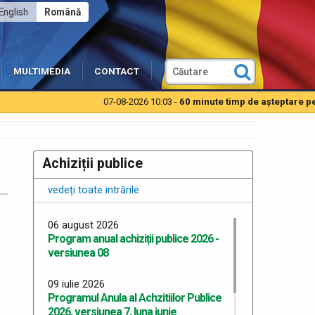
English
Română
MULTIMEDIA
CONTACT
07-08-2026 10:03 -
60 minute timp de aşteptare pentru
Achiziții publice
vedeți toate intrările
06 august 2026
Program anual achiziții publice 2026 -
versiunea 08
09 iulie 2026
Programul Anula al Achzitiilor Publice
2026, versiunea 7, luna iunie