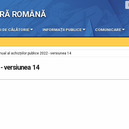
IERĂ ROMÂNĂ
I DE CĂLĂTORIE
INFORMAȚII PUBLICE
COMUNICARE
nual al achizțiilor publice 2022 - versiunea 14
 - versiunea 14