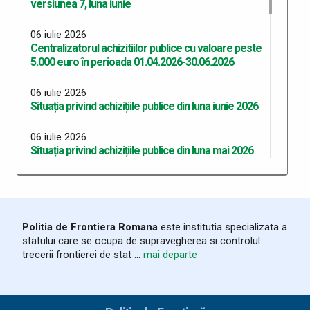
versiunea 7, luna iunie
06 iulie 2026
Centralizatorul achizitiilor publice cu valoare peste
5.000 euro în perioada 01.04.2026-30.06.2026
06 iulie 2026
Situația privind achizițiile publice din luna iunie 2026
06 iulie 2026
Situația privind achizițiile publice din luna mai 2026
06 iulie 2026
Situația privind achizițiile publice din luna aprilie 2026
06 iulie 2026
Politia de Frontiera Romana
este institutia specializata a
Situația privind achizițiile publice din luna martie
statului care se ocupa de supravegherea si controlul
2026
trecerii frontierei de stat ...
mai departe
03 iunie 2026
Program Anual Achiziții Publice 2026 - versiunea 06