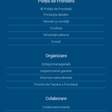
Poliția de Frontieră
28 mai 2026
© Poliția de Frontieră
Programul Anual al Achizițiilor Publice 2026 -
Protecția datelor
versiunea 05
Termeni și condiții
18 mai 2026
Cookies
Centralizatorul achizițiilor publice finalizate prin
Informații tehnice
încheieri de contracte cu valoare peste 5.000 euro
E-mail
în perioada 01.01.2026-31.03.2026
15 aprilie 2026
Organizare
Program anual achiziții publice 2026 - versiunea 01
Echipa managerială
15 aprilie 2026
Inspectoratul general
Program anual achiziții publice 2026 - versiunea 04
Structuri subordonate
Puncte de Trecere a Frontierei
Colaborare
Colaborare internă