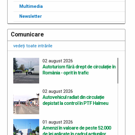
Multimedia
Newsletter
Comunicare
vedeți toate intrările
02 august 2026
Autoturism fără drept de circulație în
România - oprit în trafic
02 august 2026
Autovehicul radiat din circulație
depistat la control în PTF Halmeu
01 august 2026
Amenzi în valoare de peste 52.000
de lei aplicate în cadrul acțiunilor