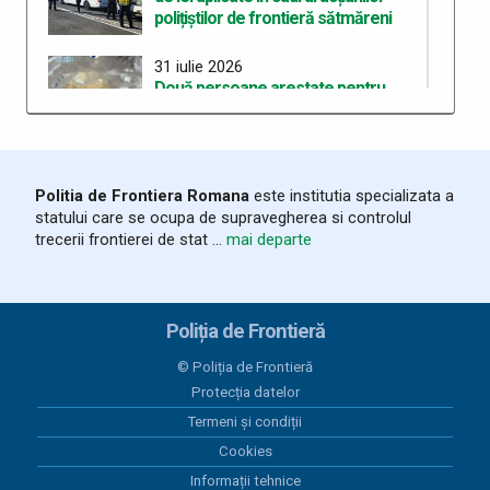
polițiștilor de frontieră sătmăreni
31 iulie 2026
Două persoane arestate pentru
deținerea de droguri de mare risc pe
care intenționau să le
comercializeze
Politia de Frontiera Romana
este institutia specializata a
28 iulie 2026
statului care se ocupa de supravegherea si controlul
ITPF Sighetu Marmației a sărbătorit
trecerii frontierei de stat ...
mai departe
162 de ani de la înființarea Poliției de
Frontieră Române
25 iulie 2026
Poliția de Frontieră
Bunuri susceptibile a fi contrafăcute,
în valoare de 20.000 lei, descoperite
© Poliția de Frontieră
în mașina unui sătmărean
Protecția datelor
Termeni și condiții
25 iulie 2026
Peste 800 de persoane și 300
Cookies
vehicule verificate în zona
Informații tehnice