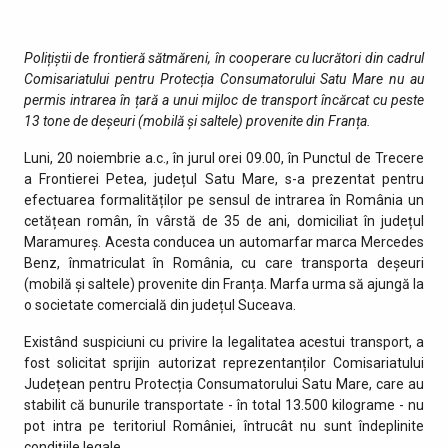
Polițiștii de frontieră sătmăreni, în cooperare cu lucrători din cadrul
Comisariatului pentru Protecția Consumatorului Satu Mare
nu au
permis intrarea în țară a
unui
mijlo
c
de transport încărcat cu
peste
13
tone de
deșeuri (mobilă și saltele)
provenite din
Franța
.
Luni, 20 noiembrie a.c., în jurul orei 09.00, în Punctul de Trecere
a Frontierei Petea, județul Satu Mare, s-a prezentat pentru
efectuarea formalităților pe sensul de intrarea în România un
cetățean român, în vârstă de 35 de ani, domiciliat în județul
Maramureș. Acesta conducea un automarfar marca Mercedes
Benz, înmatriculat în România, cu care transporta deșeuri
(mobilă și saltele) provenite din Franța. Marfa urma să ajungă la
o societate comercială din județul Suceava.
Existând suspiciuni cu privire la legalitatea acestui transport, a
fost solicitat sprijin autorizat reprezentanților Comisariatului
Județean pentru Protecția Consumatorului Satu Mare, care au
stabilit că bunurile transportate - în total 13.500 kilograme - nu
pot intra pe teritoriul României, întrucât nu sunt îndeplinite
condițiile legale.