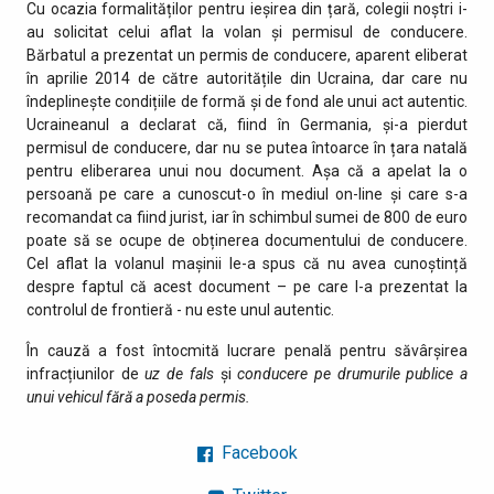
Cu ocazia formalităților pentru ieșirea din țară, colegii noștri i-
au solicitat celui aflat la volan și permisul de conducere.
Bărbatul a prezentat un permis de conducere, aparent eliberat
în aprilie 2014 de către autoritățile din Ucraina, dar care nu
îndeplinește condițiile de formă și de fond ale unui act autentic.
Ucraineanul a declarat că, fiind în Germania, și-a pierdut
permisul de conducere, dar nu se putea întoarce în țara natală
pentru eliberarea unui nou document. Așa că a apelat la o
persoană pe care a cunoscut-o în mediul on-line și care s-a
recomandat ca fiind jurist, iar în schimbul sumei de 800 de euro
poate să se ocupe de obținerea documentului de conducere.
Cel aflat la volanul mașinii le-a spus că nu avea cunoștință
despre faptul că acest document – pe care l-a prezentat la
controlul de frontieră - nu este unul autentic.
În cauză a fost întocmită lucrare penală pentru săvârșirea
infracțiunilor de
uz de fals
și
conducere pe drumurile publice a
unui vehicul fără a poseda permis.
Facebook