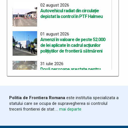
02 august 2026
Autovehicul radiat din circulație
depistat la control în PTF Halmeu
01 august 2026
Amenzi în valoare de peste 52.000
de lei aplicate în cadrul acțiunilor
polițiștilor de frontieră sătmăreni
31 iulie 2026
Două persoane arestate pentru
deținerea de droguri de mare risc pe
care intenționau să le
comercializeze
Politia de Frontiera Romana
este institutia specializata a
28 iulie 2026
statului care se ocupa de supravegherea si controlul
ITPF Sighetu Marmației a sărbătorit
trecerii frontierei de stat ...
mai departe
162 de ani de la înființarea Poliției de
Frontieră Române