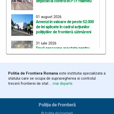
depistat la control în PTF Halmeu
01 august 2026
Amenzi în valoare de peste 52.000
de lei aplicate în cadrul acțiunilor
polițiștilor de frontieră sătmăreni
31 iulie 2026
Două persoane arestate pentru
deținerea de droguri de mare risc pe
care intenționau să le
comercializeze
Politia de Frontiera Romana
este institutia specializata a
28 iulie 2026
statului care se ocupa de supravegherea si controlul
ITPF Sighetu Marmației a sărbătorit
trecerii frontierei de stat ...
mai departe
162 de ani de la înființarea Poliției de
Frontieră Române
25 iulie 2026
Poliția de Frontieră
Bunuri susceptibile a fi contrafăcute,
în valoare de 20.000 lei, descoperite
© Poliția de Frontieră