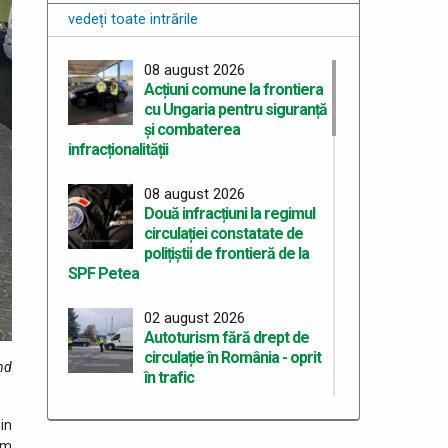
vedeți toate intrările
08 august 2026
Acțiuni comune la frontiera
cu Ungaria pentru siguranță
și combaterea
infracționalității
08 august 2026
Două infracțiuni la regimul
circulației constatate de
polițiștii de frontieră de la
SPF Petea
02 august 2026
Autoturism fără drept de
circulație în România - oprit
ând
în trafic
02 august 2026
din
Autovehicul radiat din
sm