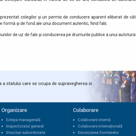
a prezentat colegilor și un permis de conducere aparent eliberat de căt
de formă și de fond ale unui document autentic, fiind fals.
țiunilor de uz de fals și conducerea pe drumurile publice a unui autoturi
ta a statului care se ocupa de supravegherea si
Organizare
Colaborare
Echipa managerială
Colaborare internă
Inspectoratul general
Colaborare internațională
Structuri subordonate
Securizarea frontierelor