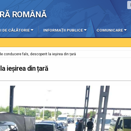
IERĂ ROMÂNĂ
I DE CĂLĂTORIE
INFORMAȚII PUBLICE
COMUNICARE
e conducere fals, descoperit la ieșirea din țară
a ieșirea din țară