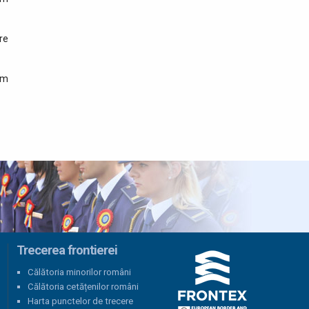
circulație depistat la control
în PTF Halmeu
re
01 august 2026
Amenzi în valoare de peste
sm
52.000 de lei aplicate în
cadrul acțiunilor polițiștilor
de frontieră sătmăreni
31 iulie 2026
Două persoane arestate
pentru deținerea de droguri
de mare risc pe care
intenționau să le comercializeze
28 iulie 2026
ITPF Sighetu Marmației a
Trecerea frontierei
sărbătorit 162 de ani de la
înființarea Poliției de
Călătoria minorilor români
Frontieră Române
Călătoria cetățenilor români
Harta punctelor de trecere