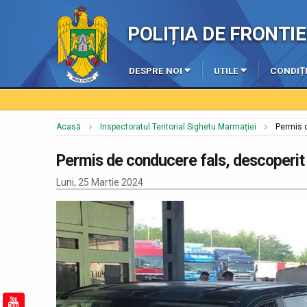
POLIȚIA DE FRONT
DESPRE NOI
UTILE
CONDIȚI
Acasă
Inspectoratul Teritorial Sighetu Marmației
Permis d
Permis de conducere fals, descoperit l
Luni, 25 Martie 2024