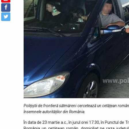
Polițiștii de frontieră sătmăreni cercetează un cetățean român
însemnele autorităților din România.
În data de 23 martie a.c., în jurul orei 17.30, în Punctul de
România un cetățean român, domiciliat pe raza județulu