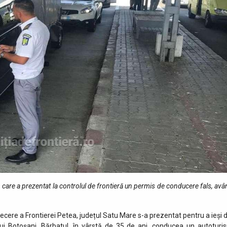
 care a prezentat la controlul de frontieră un permis de conducere fals, av
 Trecere a Frontierei Petea, județul Satu Mare s-a prezentat pentru a ieși 
i Botoșani. Bărbatul, în vârstă de 35 de ani, conducea un autoturi