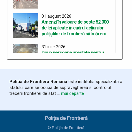
01 august 2026
Amenzi în valoare de peste 52.000
de lei aplicate în cadrul acțiunilor
polițiștilor de frontieră sătmăreni
31 iulie 2026
Două persoane arestate pentru
deținerea de droguri de mare risc pe
care intenționau să le
comercializeze
Politia de Frontiera Romana
este institutia specializata a
28 iulie 2026
statului care se ocupa de supravegherea si controlul
ITPF Sighetu Marmației a sărbătorit
trecerii frontierei de stat ...
mai departe
162 de ani de la înființarea Poliției de
Frontieră Române
25 iulie 2026
Poliția de Frontieră
Bunuri susceptibile a fi contrafăcute,
în valoare de 20.000 lei, descoperite
© Poliția de Frontieră
în mașina unui sătmărean