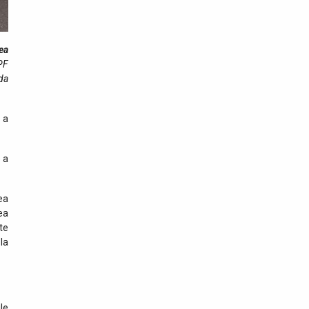
de mare risc pe care
intenționau să le comercializeze
ea
28 iulie 2026
TPF
ITPF Sighetu Marmației a
da
sărbătorit 162 de ani de la
înființarea Poliției de
Frontieră Române
ă a
25 iulie 2026
Bunuri susceptibile a fi
 a
contrafăcute, în valoare de
20.000 lei, descoperite în
mașina unui sătmărean
ea
ea
25 iulie 2026
te
Peste 800 de persoane și
la
300 vehicule verificate în
zona transfrontalieră, în
județul Satu Mare
le