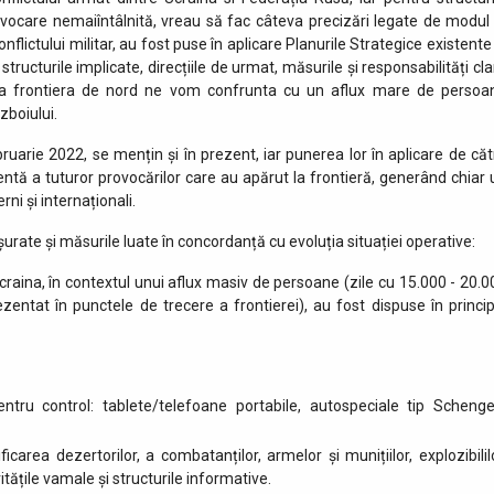
rovocare nemaiîntâlnită, vreau să fac câteva precizări legate de modul 
lictului militar, au fost puse în aplicare Planurile Strategice existente 
, structurile implicate, direcțiile de urmat, măsurile și responsabilități cl
are la frontiera de nord ne vom confrunta cu un aflux mare de persoa
zboiului.
bruarie 2022, se mențin și în prezent, iar punerea lor în aplicare de căt
cientă a tuturor provocărilor care au apărut la frontieră, generând chiar 
rni și internaționali.
șurate și măsurile luate în concordanță cu evoluția situației operative:
Ucraina, în contextul unui aflux masiv de persoane (zile cu 15.000 - 20.0
zentat în punctele de trecere a frontierei), au fost dispuse în princip
tru control: tablete/telefoane portabile, autospeciale tip Schenge
icarea dezertorilor, a combatanților, armelor și munițiilor, explozibililo
tățile vamale și structurile informative.