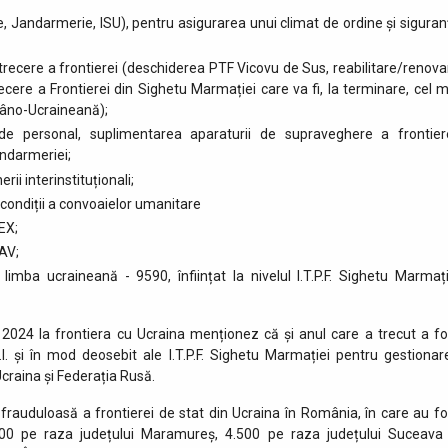
oliție, Jandarmerie, ISU), pentru asigurarea unui climat de ordine și sigura
trecere a frontierei (deschiderea PTF Vicovu de Sus, reabilitare/renova
cere a Frontierei din Sighetu Marmației care va fi, la terminare, cel m
mâno-Ucraineană);
de personal, suplimentarea aparaturii de supraveghere a frontiere
andarmeriei;
ii interinstituționali;
 condiții a convoaielor umanitare
EX;
AV;
limba ucraineană - 9590, înființat la nivelul I.T.P.F. Sighetu Marmați
l 2024 la frontiera cu Ucraina menționez că și anul care a trecut a fo
.I. și în mod deosebit ale I.T.P.F. Sighetu Marmației pentru gestionar
Ucraina și Federația Rusă.
 frauduloasă a frontierei de stat din Ucraina în România, în care au fo
.000 pe raza județului Maramureș, 4.500 pe raza județului Suceava 