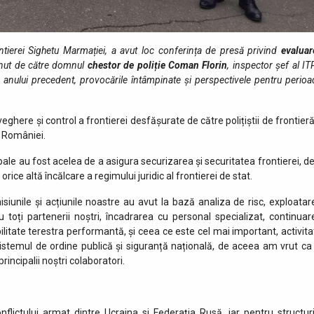
tierei Sighetu Marmației, a avut loc conferința de presă privind
evaluar
inut de către domnul
chestor de poliție Coman Florin
, inspector șef al I
le anului precedent, provocările întâmpinate și perspectivele pentru perioa
eghere și control a frontierei desfășurate de către polițiștii de frontier
a României.
pale au fost acelea de a asigura securizarea și securitatea frontierei, de
rice altă încălcare a regimului juridic al frontierei de stat.
siunile și acțiunile noastre au avut la bază analiza de risc, exploatar
u toți partenerii noștri, încadrarea cu personal specializat, continuar
ilitate terestra performantă, și ceea ce este cel mai important, activita
sistemul de ordine publică și siguranță națională, de aceea am vrut ca 
rincipalii noștri colaboratori.
flictului armat dintre Ucraina si Federația Rusă, iar pentru structuri