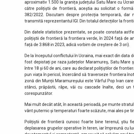
aproximativ 1.500 la granița județului Satu Mare cu Ucrain
către polițiștii de frontieră, aceștia au solicitat o fo
382/2022. Discutam despre protecția temporară, dar 
transmită reprezentantul IGI. Din totalul detecțiilor la fron
Din datele statistice prezentate, se poate constata astfe
polițiștii de frontieră la frontiera verde, în 2024 față d
față de 3.868 in 2023, adică vorbim de creștere de 3 ori).
De la începutul conflictului în Ucraina, mai exact din data
fost depistați pe raza județelor Maramureș, Satu Mare ș
între 18 și 60 de ani, care au declarat polițiștilor de frontie
pun viața în pericol, încercând să traverseze frontiera în
zonă din Munții Maramureșului este Vârful Pop Ivan care ar
stânci, prăpăstii, râpe, văi cu cascade înalte, deci u
corespunzător.
Mai mult decât atât, în această perioadă, pe munte stratul
vânt puternic și temperaturi foarte scăzute, mai ales pe ti
Polițiștii de frontieră cunosc foarte bine terenul, știu f
deplasarea grupelor operative în teren, iar împreună cu l