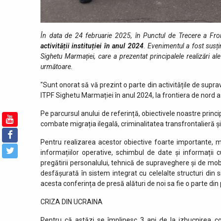
În data de 24 februarie 2025, în Punctul de Trecere a Fron
activității instituției în anul 2024
. Evenimentul a fost susț
Sighetu Marmației, care a prezentat principalele realizări a
următoare.
"Sunt onorat să vă prezint o parte din activitățile de suprav
ITPF Sighetu Marmației în anul 2024, la frontiera de nord 
Pe parcursul anului de referință, obiectivele noastre princi
combate migrația ilegală, criminalitatea transfrontalieră şi o
Pentru realizarea acestor obiective foarte importante, mi
informațiilor operative, schimbul de date și informații c
pregătirii personalului, tehnică de supraveghere și de mob
desfășurată în sistem integrat cu celelalte structuri din 
acesta conferința de presă alături de noi sa fie o parte din p
CRIZA DIN UCRAINA
Pentru că astăzi se împlinesc 3 ani de la izbucnirea con