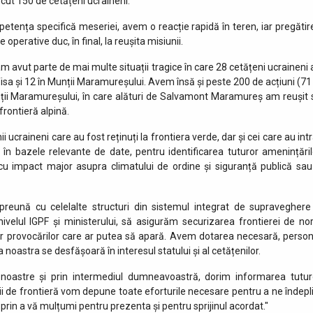
ut 150 de cetățeni ucraineni.
etența specifică meseriei, avem o reacție rapidă în teren, iar pregătir
 operative duc, în final, la reușita misiunii.
am avut parte de mai multe situații tragice în care 28 cetățeni ucraineni 
isa și 12 în Munții Maramureșului. Avem însă și peste 200 de acțiuni (71 
unții Maramureșului, în care alături de Salvamont Maramureș am reușit 
frontieră alpină.
i ucraineni care au fost reținuți la frontiera verde, dar și cei care au int
ți în bazele relevante de date, pentru identificarea tuturor amenințăril
i cu impact major asupra climatului de ordine și siguranță publică sau
mpreună cu celelalte structuri din sistemul integrat de supraveghere
nivelul IGPF și ministerului, să asigurăm securizarea frontierei de nor
or provocărilor care ar putea să apară. Avem dotarea necesară, person
 noastra se desfășoară în interesul statului și al cetățenilor.
 noastre și prin intermediul dumneavoastră, dorim informarea tutur
țiștii de frontieră vom depune toate eforturile necesare pentru a ne îndepl
 și prin a vă mulțumi pentru prezenta și pentru sprijinul acordat."