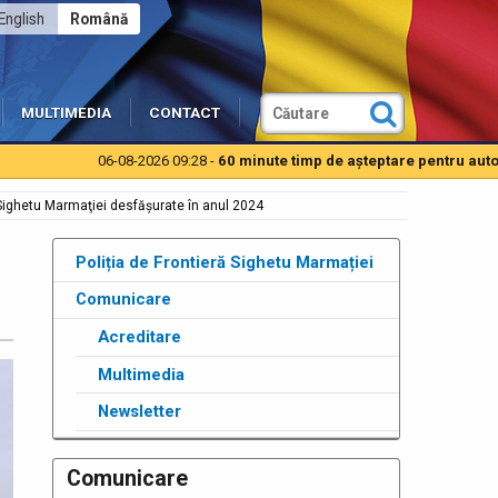
English
Română
MULTIMEDIA
CONTACT
06-08-2026 09:28 -
60 minute timp de aşteptare pentru autoturisme la PTF
ră Sighetu Marmaţiei desfășurate în anul 2024
Poliția de Frontieră Sighetu Marmației
Comunicare
Acreditare
Multimedia
Newsletter
Comunicare