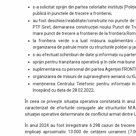
s-a solicitat sprijin din partea celorlalte instituții (P
publică în punctele de trecere a frontierei;
au fost deschise/reabilitate/construite noi puncte de 
PTF Siret, demararea construcției noului Punct de Tre
mare punct de trecere a frontierei de la frontiera Ro
la frontiera verde s-a luat măsura suplimentării 
organizarea de patrule mixte cu structurile poliției și j
s-au efectuat schimburi de date și informații cu partener
sprijin pentru tranzitarea operativă și în cele mai bune
suplimentarea cu personal din partea Agenției FRONT
organizarea de misiuni de supraveghere aeriană cu IG
menținerea Centrului Telefonic pentru informații în 
începând cu data de 28.02.2022;
În ceea ce privește situația operativa constatată în anu
caracterizat de eforturile conjugate ale structurilor M.A
situației operative determinate de conflictul armat dintre 
În anul 2024 au fost înregistrate 6.298 cazuri de trecere
implicați aproximativ 13.000 de cetățeni ucraineni (7