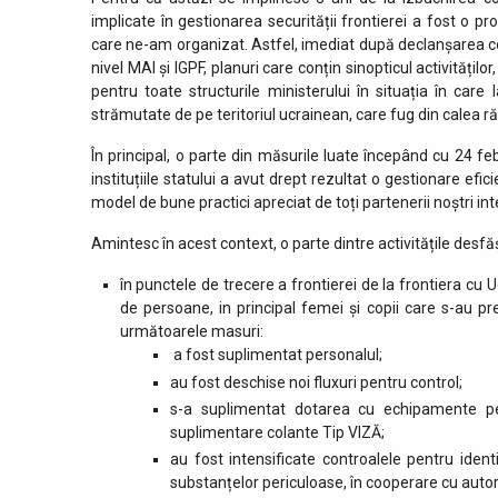
implicate în gestionarea securității frontierei a fost o p
care ne-am organizat. Astfel, imediat după declanșarea conf
nivel MAI și IGPF, planuri care conțin sinopticul activităților
pentru toate structurile ministerului în situația în c
strămutate de pe teritoriul ucrainean, care fug din calea ră
În principal, o parte din măsurile luate începând cu 24 fe
instituțiile statului a avut drept rezultat o gestionare efi
model de bune practici apreciat de toți partenerii noștri inte
Amintesc în acest context, o parte dintre activitățile desfă
în punctele de trecere a frontierei de la frontiera cu 
de persoane, in principal femei și copii care s-au pre
următoarele masuri:
a fost suplimentat personalul;
au fost deschise noi fluxuri pentru control;
s-a suplimentat dotarea cu echipamente pen
suplimentare colante Tip VIZĂ;
au fost intensificate controalele pentru identif
substanțelor periculoase, în cooperare cu autori