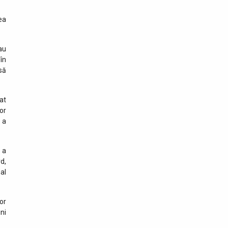
ea
au
în
să
rat
or
 a
 a
d,
al
or
ini