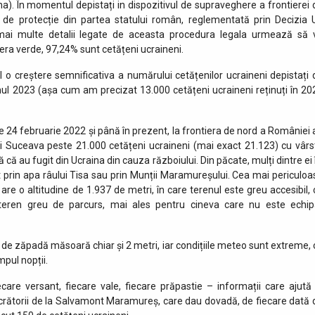
a). În momentul depistați in dispozitivul de supraveghere a frontierei 
rmă de protecție din partea statului român, reglementată prin Decizia 
mai multe detalii legate de aceasta procedura legala urmează să 
tiera verde, 97,24% sunt cetățeni ucraineni.
l o creștere semnificativa a numărului cetățenilor ucraineni depistați 
e anul 2023 (așa cum am precizat 13.000 cetățeni ucraineni reținuți în 20
 de 24 februarie 2022 și până în prezent, la frontiera de nord a României 
i Suceava peste 21.000 cetățeni ucraineni (mai exact 21.123) cu vârs
ră că au fugit din Ucraina din cauza războiului. Din păcate, mulți dintre ei 
ot prin apa râului Tisa sau prin Munții Maramureșului. Cea mai periculoa
e o altitudine de 1.937 de metri, în care terenul este greu accesibil, 
n teren greu de parcurs, mai ales pentru cineva care nu este echip
 de zăpadă măsoară chiar și 2 metri, iar condițiile meteo sunt extreme, 
mpul nopții.
iecare versant, fiecare vale, fiecare prăpastie – informații care ajută 
ucrătorii de la Salvamont Maramureș, care dau dovadă, de fiecare dată 