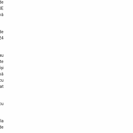
de
UE
vă
de
24
au
te
își
să
cu
at
cu
la
de