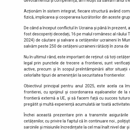
devotamentul și competență, am reușit să salvăm anul trec
Acționăm în sistem integrat, fiecare structură având comp
fizică, implicarea și cooperarea lucrătorilor din aceste grupe
De când a început conflictul în Ucraina și până în prezent, 
fost descoperiți decedați, 16 pe malul românesc al râului T
2024) de căutare și salvare a cetățenilor ucraineni în M
salvăm peste 250 de cetățeni ucraineni rătăciți în zona de 
Nu în ultimul rând, este important de reținut că toți cetățeni
legal prin punctele de trecere a frontierei, sunt verifica
active, precum și în scopul preîntâmpinării altor situați
celorlalte tipuri de amenințări la securitatea frontierelor.
Obiectivul principal pentru anul 2025, este acela ca î
frontierei, cu sprijinul și coordonarea eșaloanelor de la 
frontieră externă a UE, și să facem față cu succes tutur
pregătit și multă experiență acumulată iar toată activitatea
Închei această prezentare prin a transmite asigurările
cetățenilor, cu privire la faptul că în continuare noi , poli
sarcinile și misiunile încredințate la cel mai înalt nivel dar