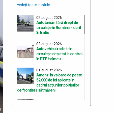
vedeți toate intrările
02 august 2026
Autoturism fără drept de
circulație în România - oprit
în trafic
02 august 2026
Autovehicul radiat din
circulație depistat la control
în PTF Halmeu
01 august 2026
Amenzi în valoare de peste
52.000 de lei aplicate în
cadrul acțiunilor polițiștilor
de frontieră sătmăreni
31 iulie 2026
Două persoane arestate
pentru deținerea de droguri