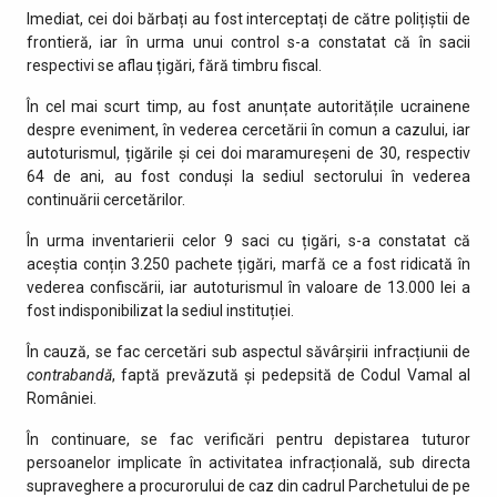
Imediat, cei doi bărbați au fost interceptați de către polițiștii de
frontieră, iar în urma unui control s-a constatat că în sacii
respectivi se aflau țigări, fără timbru fiscal.
În cel mai scurt timp, au fost anunțate autoritățile ucrainene
despre eveniment, în vederea cercetării în comun a cazului, iar
autoturismul, țigările și cei doi maramureșeni de 30, respectiv
64 de ani, au fost conduși la sediul sectorului în vederea
continuării cercetărilor.
În urma inventarierii celor 9 saci cu țigări, s-a constatat că
aceștia conțin 3.250 pachete țigări, marfă ce a fost ridicată în
vederea confiscării, iar autoturismul în valoare de 13.000 lei a
fost indisponibilizat la sediul instituției.
În cauză, se fac cercetări sub aspectul săvârșirii infracțiunii de
contrabandă
, faptă prevăzută și pedepsită de Codul Vamal al
României.
În continuare, se fac verificări pentru depistarea tuturor
persoanelor implicate în activitatea infracțională, sub directa
supraveghere a procurorului de caz din cadrul Parchetului de pe