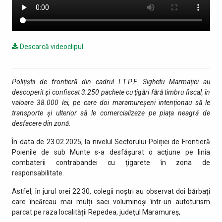
Descarcă videoclipul
Polițiștii de frontieră din cadrul I.T.P.F. Sighetu Marmației au
descoperit și confiscat 3.250 pachete cu țigări fără timbru fiscal, în
valoare 38.000 lei, pe care doi maramureșeni intenționau să le
transporte și ulterior să le comercializeze pe piața neagră de
desfacere din zonă.
În data de 23.02.2025, la nivelul Sectorului Poliției de Frontieră
Poienile de sub Munte s-a desfășurat o acţiune pe linia
combaterii contrabandei cu ţigarete în zona de
responsabilitate.
Astfel, în jurul orei 22.30, colegii noștri au observat doi bărbați
care încărcau mai mulți saci voluminoși într-un autoturism
parcat pe raza localității Repedea, județul Maramureș,