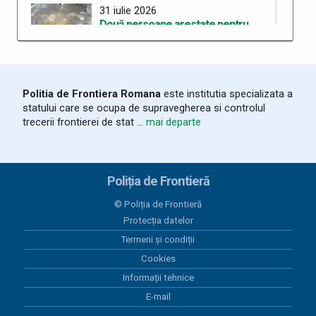
31 iulie 2026
Două persoane arestate pentru
deținerea de droguri de mare risc pe
care intenționau să le
comercializeze
Politia de Frontiera Romana
este institutia specializata a
28 iulie 2026
statului care se ocupa de supravegherea si controlul
ITPF Sighetu Marmației a sărbătorit
trecerii frontierei de stat ...
mai departe
162 de ani de la înființarea Poliției de
Frontieră Române
25 iulie 2026
Poliția de Frontieră
Bunuri susceptibile a fi contrafăcute,
în valoare de 20.000 lei, descoperite
© Poliția de Frontieră
în mașina unui sătmărean
Protecția datelor
Termeni și condiții
25 iulie 2026
Peste 800 de persoane și 300
Cookies
vehicule verificate în zona
Informații tehnice
transfrontalieră, în județul Satu Mare
E-mail