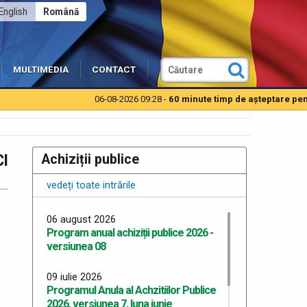
English
Română
MULTIMEDIA
CONTACT
06-08-2026 09:28 -
60 minute timp de aşteptare pentru au
I
Achiziții publice
vedeți toate intrările
06 august 2026
Program anual achiziții publice 2026 -
versiunea 08
09 iulie 2026
Programul Anula al Achzitiilor Publice
2026, versiunea 7, luna iunie