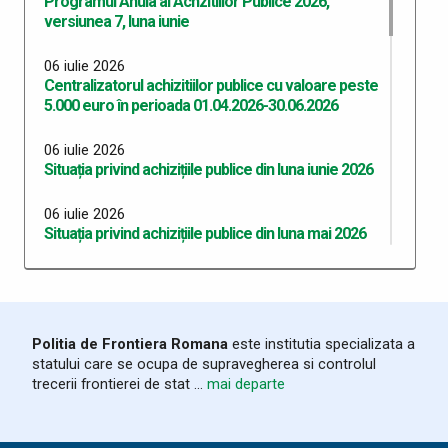
Programul Anula al Achzitiilor Publice 2026,
versiunea 7, luna iunie
06 iulie 2026
Centralizatorul achizitiilor publice cu valoare peste
5.000 euro în perioada 01.04.2026-30.06.2026
06 iulie 2026
Situația privind achizițiile publice din luna iunie 2026
06 iulie 2026
Situația privind achizițiile publice din luna mai 2026
06 iulie 2026
Situația privind achizițiile publice din luna aprilie 2026
06 iulie 2026
Politia de Frontiera Romana
este institutia specializata a
Situația privind achizițiile publice din luna martie
statului care se ocupa de supravegherea si controlul
2026
trecerii frontierei de stat ...
mai departe
03 iunie 2026
Program Anual Achiziții Publice 2026 - versiunea 06