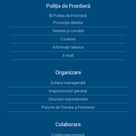
Poliția de Frontieră
28 mai 2026
© Poliția de Frontieră
Programul Anual al Achizițiilor Publice 2026 -
Protecția datelor
versiunea 05
Termeni și condiții
18 mai 2026
Cookies
Centralizatorul achizițiilor publice finalizate prin
Informații tehnice
încheieri de contracte cu valoare peste 5.000 euro
E-mail
în perioada 01.01.2026-31.03.2026
15 aprilie 2026
Organizare
Program anual achiziții publice 2026 - versiunea 01
Echipa managerială
15 aprilie 2026
Inspectoratul general
Program anual achiziții publice 2026 - versiunea 04
Structuri subordonate
Puncte de Trecere a Frontierei
Colaborare
Colaborare internă