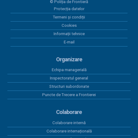
© Poliția de Frontieră
Programul Anual al Achizițiilor Publice 2026 -
Protecția datelor
versiunea 05
Termeni și condiții
18 mai 2026
Cookies
Centralizatorul achizițiilor publice finalizate prin
Informații tehnice
încheieri de contracte cu valoare peste 5.000 euro
E-mail
în perioada 01.01.2026-31.03.2026
15 aprilie 2026
Organizare
Program anual achiziții publice 2026 - versiunea 01
Echipa managerială
15 aprilie 2026
Inspectoratul general
Program anual achiziții publice 2026 - versiunea 04
Structuri subordonate
Puncte de Trecere a Frontierei
Colaborare
Colaborare internă
Colaborare internațională