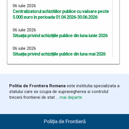
06 iulie 2026
Centralizatorul achizitiilor publice cu valoare peste
5.000 euro în perioada 01.04.2026-30.06.2026
06 iulie 2026
Situația privind achizițiile publice din luna iunie 2026
06 iulie 2026
Situația privind achizițiile publice din luna mai 2026
06 iulie 2026
Situația privind achizițiile publice din luna aprilie 2026
06 iulie 2026
Politia de Frontiera Romana
este institutia specializata a
Situația privind achizițiile publice din luna martie
statului care se ocupa de supravegherea si controlul
2026
trecerii frontierei de stat ...
mai departe
03 iunie 2026
Program Anual Achiziții Publice 2026 - versiunea 06
Poliția de Frontieră
28 mai 2026