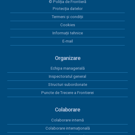
© Poliția de Frontieră
Programul Anual al Achizițiilor Publice 2026 -
Protecția datelor
versiunea 05
Termeni și condiții
18 mai 2026
Cookies
Centralizatorul achizițiilor publice finalizate prin
Informații tehnice
încheieri de contracte cu valoare peste 5.000 euro
E-mail
în perioada 01.01.2026-31.03.2026
15 aprilie 2026
Organizare
Program anual achiziții publice 2026 - versiunea 01
Echipa managerială
15 aprilie 2026
Inspectoratul general
Program anual achiziții publice 2026 - versiunea 04
Structuri subordonate
Puncte de Trecere a Frontierei
Colaborare
Colaborare internă
Colaborare internațională