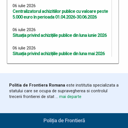
06 iulie 2026
Centralizatorul achizitiilor publice cu valoare peste
5.000 euro în perioada 01.04.2026-30.06.2026
06 iulie 2026
Situația privind achizițiile publice din luna iunie 2026
06 iulie 2026
Situația privind achizițiile publice din luna mai 2026
06 iulie 2026
Situația privind achizițiile publice din luna aprilie 2026
06 iulie 2026
Politia de Frontiera Romana
este institutia specializata a
Situația privind achizițiile publice din luna martie
statului care se ocupa de supravegherea si controlul
2026
trecerii frontierei de stat ...
mai departe
03 iunie 2026
Program Anual Achiziții Publice 2026 - versiunea 06
Poliția de Frontieră
28 mai 2026