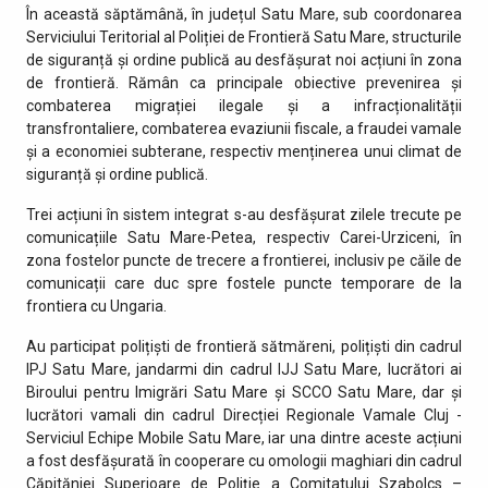
În această săptămână, în județul Satu Mare, sub coordonarea
Serviciului Teritorial al Poliției de Frontieră Satu Mare, structurile
de siguranță și ordine publică au desfășurat noi acțiuni în zona
de frontieră. Rămân ca principale obiective prevenirea și
combaterea migrației ilegale și a infracționalității
transfrontaliere, combaterea evaziunii fiscale, a fraudei vamale
și a economiei subterane, respectiv menținerea unui climat de
siguranță și ordine publică.
Trei acțiuni în sistem integrat s-au desfășurat zilele trecute pe
comunicațiile Satu Mare-Petea, respectiv Carei-Urziceni, în
zona fostelor puncte de trecere a frontierei, inclusiv pe căile de
comunicații care duc spre fostele puncte temporare de la
frontiera cu Ungaria.
Au participat polițiști de frontieră sătmăreni, polițiști din cadrul
IPJ Satu Mare, jandarmi din cadrul IJJ Satu Mare, lucrători ai
Biroului pentru Imigrări Satu Mare și SCCO Satu Mare, dar și
lucrători vamali din cadrul Direcției Regionale Vamale Cluj -
Serviciul Echipe Mobile Satu Mare, iar una dintre aceste acțiuni
a fost desfășurată în cooperare cu omologii maghiari din cadrul
Căpităniei Superioare de Poliție a Comitatului Szabolcs –