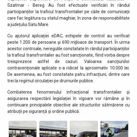
Szatmar - Bereg. Au fost efectuate verificări în rândul
participanților la traficul transfrontalier pe căile de comunicații
care fac legătura cu statul maghiar, în zona de responsabilitate
a județului Satu Mare.
Cu ajutorul aplicației eDAC, echipele de control au verificat
peste 1.200 de persoane și 690 mijloace de transport. În urma
acestor controale, neregulile constatate în rândul participanților
la traficul transfrontalier au fost sancționate, fiind vorba despre
treisprezece astfel de cazuri. Valoarea sancțiunilor
contravenționale aplicate s-a ridicat la aproximativ 10.000 lei.
De asemenea, au fost constatate patru infracțiuni, dintre care
trei la regimul circulației pe drumurile publice.
Combaterea fenomenului infracțional transfrontalier și
asigurarea respectării legislației în vigoare vor rămâne și în
continuare principalele obiective ale structurilor sătmărene cu
atribuții pe siguranță și ordine publică.