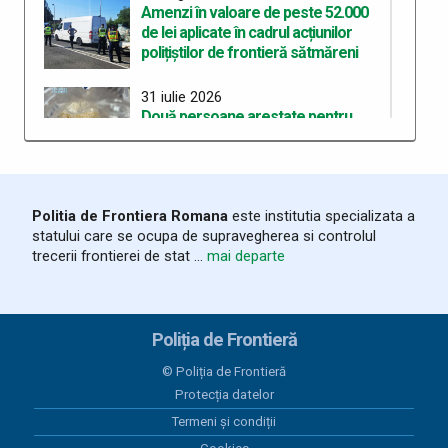
Amenzi în valoare de peste 52.000
de lei aplicate în cadrul acțiunilor
polițiștilor de frontieră sătmăreni
31 iulie 2026
Două persoane arestate pentru
deținerea de droguri de mare risc pe
care intenționau să le
comercializeze
Politia de Frontiera Romana
este institutia specializata a
28 iulie 2026
statului care se ocupa de supravegherea si controlul
ITPF Sighetu Marmației a sărbătorit
trecerii frontierei de stat ...
mai departe
162 de ani de la înființarea Poliției de
Frontieră Române
25 iulie 2026
Poliția de Frontieră
Bunuri susceptibile a fi contrafăcute,
în valoare de 20.000 lei, descoperite
© Poliția de Frontieră
în mașina unui sătmărean
Protecția datelor
Termeni și condiții
25 iulie 2026