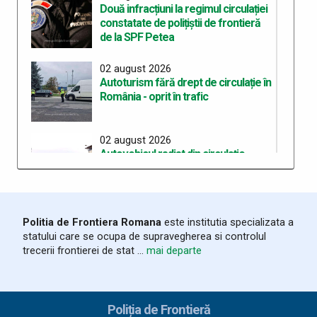
Două infracțiuni la regimul circulației
constatate de polițiștii de frontieră
de la SPF Petea
02 august 2026
Autoturism fără drept de circulație în
România - oprit în trafic
02 august 2026
Autovehicul radiat din circulație
depistat la control în PTF Halmeu
01 august 2026
Politia de Frontiera Romana
este institutia specializata a
Amenzi în valoare de peste 52.000
statului care se ocupa de supravegherea si controlul
de lei aplicate în cadrul acțiunilor
trecerii frontierei de stat ...
mai departe
polițiștilor de frontieră sătmăreni
31 iulie 2026
Două persoane arestate pentru
Poliția de Frontieră
deținerea de droguri de mare risc pe