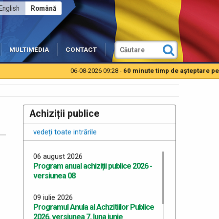
English
Română
MULTIMEDIA
CONTACT
06-08-2026 09:28 -
60 minute timp de aşteptare pentru 
Achiziții publice
vedeți toate intrările
06 august 2026
Program anual achiziții publice 2026 -
versiunea 08
09 iulie 2026
Programul Anula al Achzitiilor Publice
2026, versiunea 7, luna iunie