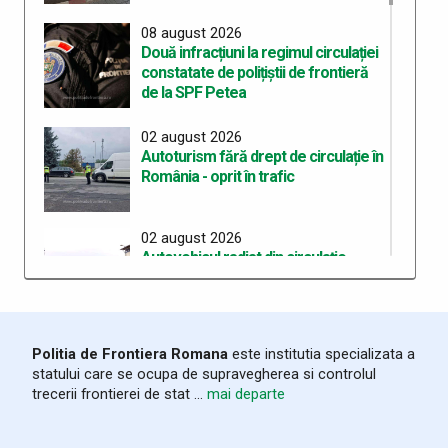
08 august 2026
Două infracțiuni la regimul circulației
constatate de polițiștii de frontieră
de la SPF Petea
02 august 2026
Autoturism fără drept de circulație în
România - oprit în trafic
02 august 2026
Autovehicul radiat din circulație
depistat la control în PTF Halmeu
01 august 2026
Politia de Frontiera Romana
este institutia specializata a
Amenzi în valoare de peste 52.000
statului care se ocupa de supravegherea si controlul
de lei aplicate în cadrul acțiunilor
trecerii frontierei de stat ...
mai departe
polițiștilor de frontieră sătmăreni
31 iulie 2026