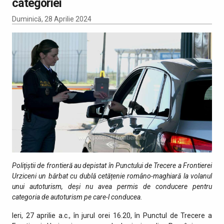
categoriei
Duminică, 28 Aprilie 2024
Poliţiştii de frontieră au depistat
în
Punctului de Trecere a Frontierei
Urziceni
un bărbat cu dublă cetățenie româno-maghiară
la volanul
un
ui
autoturism, deși
nu avea permis de conducere pentru
categoria de autoturism pe care-l conducea.
Ieri, 27 aprilie a.c., în jurul orei 16.20, în Punctul de Trecere a