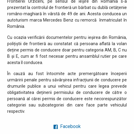
Frontierei Urziceni, pe sensul de ieșire din România s-a
prezentat la controlul de frontieră un bărbat cu dublă cetățenie
româno-maghiară în vârstă de 49 de ani. Acesta conducea un
autoturism marca Mercedes Benz cu remorcă înmatriculat în
România.
Cu ocazia verificării documentelor pentru ieșirea din România,
polițiștii de frontieră au constatat că persoana aflată la volan
deține permis de conducere doar pentru categoria AM, B, C nu
B și E, cum ar fi fost necesar pentru ansamblul rutier pe care
acesta îl conducea.
În cauză au fost întocmite acte premergătoare începerii
urmăririi penale pentru săvârșirea infracțiunii de conducere pe
drumurile publice a unui vehicul pentru care legea prevede
obligativitatea deținerii permisului de conducere de către o
persoană al cărei permis de conducere este necorespunzător
categoriei sau subcategoriei din care face parte vehiculul
respectiv.
Facebook