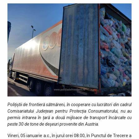
Polițiștii de frontieră sătmăreni, în cooperare cu lucrători din cadrul
Comisariatului Județean pentru Protecția Consumatorului
,
nu au
permis intrarea în țară a
două
mijlo
ace
de transport încărcat
e
cu
peste 30 de
tone de deșeuri provenite din
Austria
.
Vineri, 05 ianuarie a.c., în jurul orei 08.00, în Punctul de Trecere a