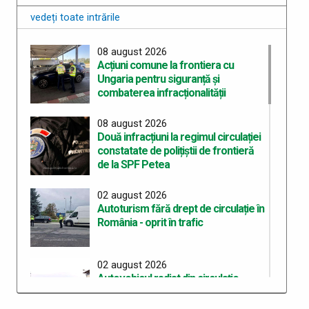
vedeți toate intrările
08 august 2026
Acțiuni comune la frontiera cu
Ungaria pentru siguranță și
combaterea infracționalității
08 august 2026
Două infracțiuni la regimul circulației
constatate de polițiștii de frontieră
de la SPF Petea
02 august 2026
Autoturism fără drept de circulație în
România - oprit în trafic
02 august 2026
Autovehicul radiat din circulație
depistat la control în PTF Halmeu