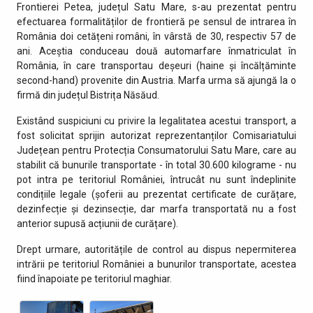
Frontierei Petea, județul Satu Mare, s-au prezentat pentru
efectuarea formalităților de frontieră pe sensul de intrarea în
România doi cetățeni români, în vârstă de 30, respectiv 57 de
ani. Aceștia conduceau două automarfare înmatriculat în
România, în care transportau deșeuri (haine și încălțăminte
second-hand) provenite din Austria. Marfa urma să ajungă la o
firmă din județul Bistrița Năsăud.
Existând suspiciuni cu privire la legalitatea acestui transport, a
fost solicitat sprijin autorizat reprezentanților Comisariatului
Județean pentru Protecția Consumatorului Satu Mare, care au
stabilit că bunurile transportate - în total 30.600 kilograme - nu
pot intra pe teritoriul României, întrucât nu sunt îndeplinite
condițiile legale (șoferii au prezentat certificate de curățare,
dezinfecție și dezinsecție, dar marfa transportată nu a fost
anterior supusă acțiunii de curățare).
Drept urmare, autoritățile de control au dispus nepermiterea
intrării pe teritoriul României a bunurilor transportate, acestea
fiind înapoiate pe teritoriul maghiar.